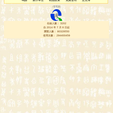
鳴謝
製作單位
私隱政策
免責聲明
意見簿
（
管理員
）
在線人數： 3202
自 2014 年 7 月 8 日起
瀏覽人數： 80329550
使用次數： 294400459