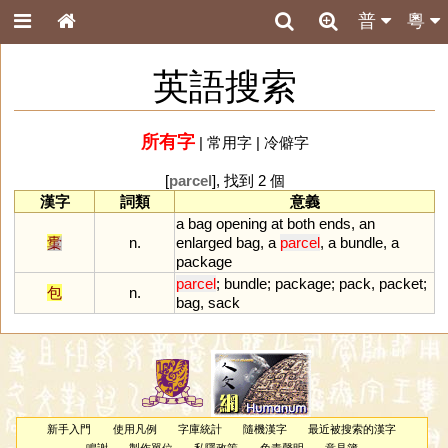
普
粵
英語搜索
所有字
|
常用字
|
冷僻字
[
parcel
], 找到 2 個
漢字
詞類
意義
a
bag
opening
at
both
ends
,
an
㯱
n.
enlarged
bag
,
a
parcel
,
a
bundle
,
a
package
parcel
;
bundle
;
package
;
pack
,
packet
;
包
n.
bag
,
sack
新手入門
使用凡例
字庫統計
隨機漢字
最近被搜索的漢字