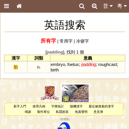
普
粵
英語搜索
所有字
|
常用字
|
冷僻字
[
padding
], 找到 1 個
漢字
詞類
意義
embryo
,
foetus
;
padding
;
roughcast
;
胎
n.
birth
新手入門
使用凡例
字庫統計
隨機漢字
最近被搜索的漢字
鳴謝
製作單位
私隱政策
免責聲明
意見簿
（
管理員
）