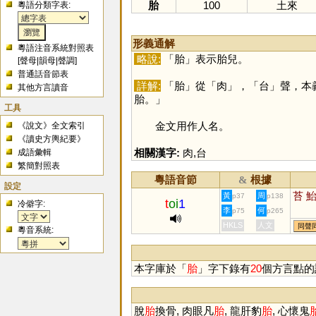
胎
100
土來
粵語分類字表:
形義通解
粵語注音系統對照表
略說:
「
胎
」表示胎兒。
[
聲母
|
韻母
|
聲調
]
普通話音節表
詳解:
「
胎
」從「
肉
」，「
台
」聲，本
其他方言讀音
胎。」
工具
金文用作人名。
《說文》全文索引
《讀史方輿紀要》
相關漢字:
肉
,
台
成語彙輯
繁簡對照表
粵語音節
根據
&
設定
苔
黃
周
p37
p138
t
oi
1
冷僻字:
李
何
p75
p265
HKLS
人文
同聲
粵音系統:
本字庫於「
胎
」字下錄有
20
個方言點的
脫
胎
換骨, 肉眼凡
胎
, 龍肝豹
胎
, 心懷鬼