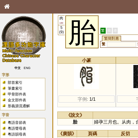
肉
胎
130
5
繁
簡
港
(9)
繁簡對應
繁
小篆
中文
ENG
字形
部首索引
筆畫索引
甲骨部件表
字例:
1/1
金文部件表
形義源流通解
字音
《說文》
胎
婦孕三月也。从肉，
粵語音節表
粵語聲母表
《廣韻》
頁碼
反切
粵語韻母表