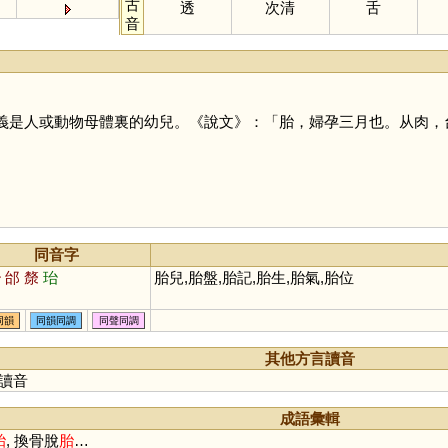
古
透
次清
舌
音
義是人或動物母體裏的幼兒。《說文》：「胎，婦孕三月也。从肉，
同音字
鮐
邰
漦
珆
胎兒,胎盤,胎記,胎生,胎氣,胎位
同韻
同韻同調
同聲同調
其他方言讀音
讀音
成語彙輯
胎
, 換骨脫
胎
…