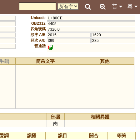
普
粵
Unicode
U+80CE
GB2312
4405
四角號碼
7326.0
頻序 A/B
2015
1620
頻次 A/B
399
285
普通話
t
i
件樹)
簡帛文字
其他
部居
相關異體
肉
聲調
韻攝
韻目
開合
等第