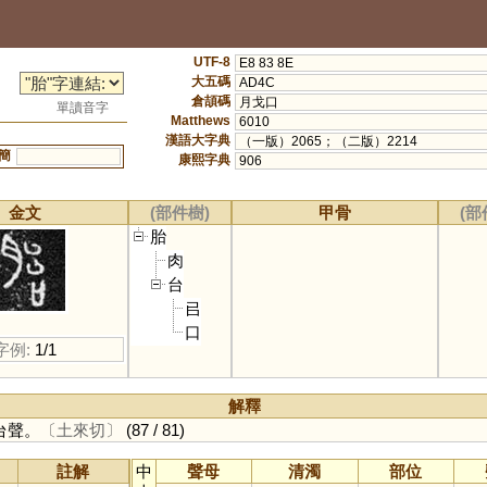
UTF-8
E8 83 8E
大五碼
AD4C
倉頡碼
月戈口
單讀音字
Matthews
6010
漢語大字典
（一版）2065；（二版）2214
簡
康熙字典
906
金文
(部件樹)
甲骨
(部
胎
肉
台
㠯
口
字例:
1/1
解釋
台聲。
〔土來切〕
(87 / 81)
註解
中
聲母
清濁
部位