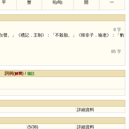
平
蟹
咍
/
咍
開
一
8 字
台聲。」《禮記．王制》：「不殺胎。」《韓非子．喻老》：「豹
85 字
詞例(
) /
解釋
備註
詳細資料
(5/36)
詳細資料