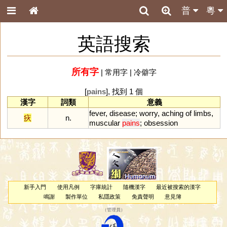
普
粵
英語搜索
所有字
|
常用字
|
冷僻字
[
pains
], 找到 1 個
漢字
詞類
意義
fever
,
disease
;
worry
,
aching
of
limbs
,
疢
n.
muscular
pains
;
obsession
新手入門
使用凡例
字庫統計
隨機漢字
最近被搜索的漢字
鳴謝
製作單位
私隱政策
免責聲明
意見簿
（
管理員
）