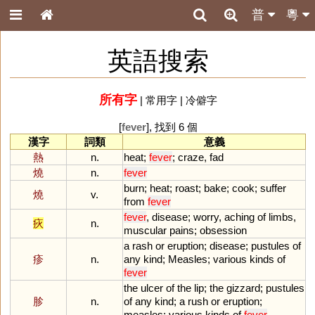
普
粵
英語搜索
所有字
|
常用字
|
冷僻字
[
fever
], 找到 6 個
漢字
詞類
意義
熱
n.
heat
;
fever
;
craze
,
fad
燒
n.
fever
burn
;
heat
;
roast
;
bake
;
cook
;
suffer
燒
v.
from
fever
fever
,
disease
;
worry
,
aching
of
limbs
,
疢
n.
muscular
pains
;
obsession
a
rash
or
eruption
;
disease
;
pustules
of
疹
n.
any
kind
;
Measles
;
various
kinds
of
fever
the
ulcer
of
the
lip
;
the
gizzard
;
pustules
胗
n.
of
any
kind
;
a
rush
or
eruption
;
measles
;
various
kinds
of
fever