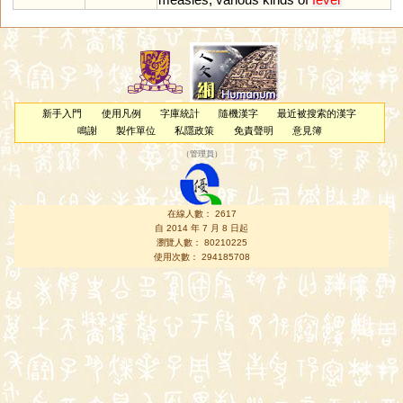
新手入門
使用凡例
字庫統計
隨機漢字
最近被搜索的漢字
鳴謝
製作單位
私隱政策
免責聲明
意見簿
（
管理員
）
在線人數： 2617
自 2014 年 7 月 8 日起
瀏覽人數： 80210225
使用次數： 294185708