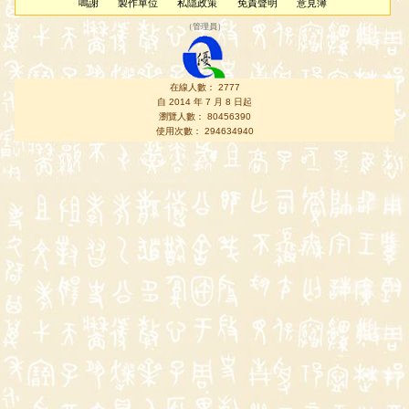
鳴謝
製作單位
私隱政策
免責聲明
意見簿
（
管理員
）
在線人數： 2777
自 2014 年 7 月 8 日起
瀏覽人數： 80456390
使用次數： 294634940