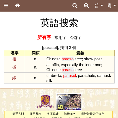
普
粵
英語搜索
所有字
|
常用字
|
冷僻字
[
parasol
], 找到 3 個
漢字
詞類
意義
梧
n.
Chinese
parasol
tree
;
skew
post
a
coffin
,
especially
the
inner
one
;
櫬
n.
Chinese
parasol
tree
umbrella
,
parasol
,
parachute
;
damask
繖
n.
silk
新手入門
使用凡例
字庫統計
隨機漢字
最近被搜索的漢字