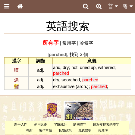
普
粵
英語搜索
所有字
|
常用字
|
冷僻字
[
parched
], 找到 3 個
漢字
詞類
意義
arid
,
dry
;
hot
;
dried
up
,
withered
;
暵
adj.
parched
燥
adj.
dry
,
scorched
,
parched
眢
adj.
exhaustive
(
arch
.);
parched
;
新手入門
使用凡例
字庫統計
隨機漢字
最近被搜索的漢字
鳴謝
製作單位
私隱政策
免責聲明
意見簿