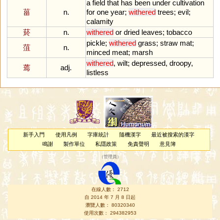
a
field
that
has
been
under
cultivation
菑
n.
for
one
year
;
withered
trees
;
evil
;
calamity
菸
n.
withered
or
dried
leaves
;
tobacco
pickle
;
withered
grass
;
straw
mat
;
菹
n.
minced
meat
;
marsh
withered
,
wilt
;
depressed
,
droopy
,
蔫
adj.
listless
新手入門
使用凡例
字庫統計
隨機漢字
最近被搜索的漢字
鳴謝
製作單位
私隱政策
免責聲明
意見簿
（
管理員
）
在線人數： 2712
自 2014 年 7 月 8 日起
瀏覽人數： 80320340
使用次數： 294382953