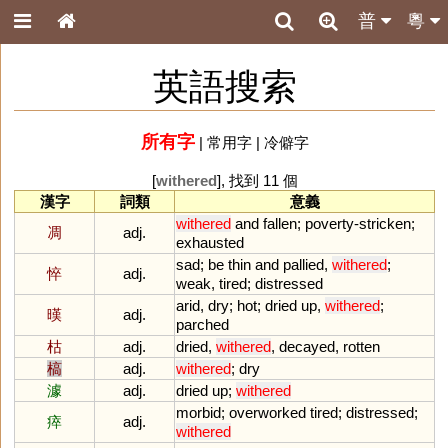
普
粵
英語搜索
所有字
|
常用字
|
冷僻字
[
withered
], 找到 11 個
漢字
詞類
意義
withered
and
fallen
;
poverty
-
stricken
;
凋
adj.
exhausted
sad
;
be
thin
and
pallied
,
withered
;
悴
adj.
weak
,
tired
;
distressed
arid
,
dry
;
hot
;
dried
up
,
withered
;
暵
adj.
parched
枯
adj.
dried
,
withered
,
decayed
,
rotten
槁
adj.
withered
;
dry
澽
adj.
dried
up
;
withered
morbid
;
overworked
tired
;
distressed
;
瘁
adj.
withered