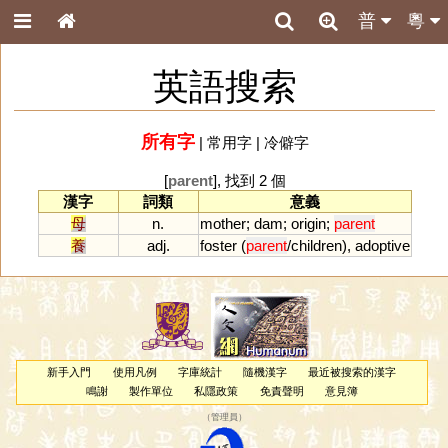
普
粵
英語搜索
所有字
|
常用字
|
冷僻字
[
parent
], 找到 2 個
漢字
詞類
意義
母
n.
mother
;
dam
;
origin
;
parent
養
adj.
foster
(
parent
/
children
),
adoptive
新手入門
使用凡例
字庫統計
隨機漢字
最近被搜索的漢字
鳴謝
製作單位
私隱政策
免責聲明
意見簿
（
管理員
）