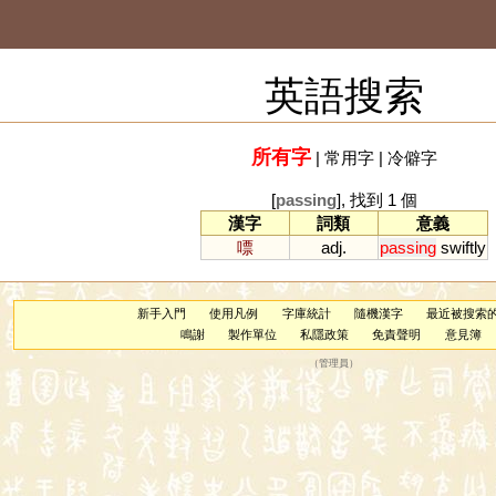
英語搜索
所有字
|
常用字
|
冷僻字
[
passing
], 找到 1 個
漢字
詞類
意義
嘌
adj.
passing
swiftly
新手入門
使用凡例
字庫統計
隨機漢字
最近被搜索
鳴謝
製作單位
私隱政策
免責聲明
意見簿
（
管理員
）