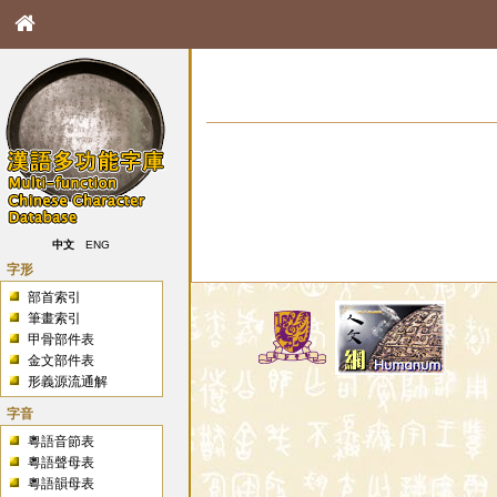
中文
ENG
字形
部首索引
筆畫索引
甲骨部件表
金文部件表
形義源流通解
字音
粵語音節表
粵語聲母表
粵語韻母表