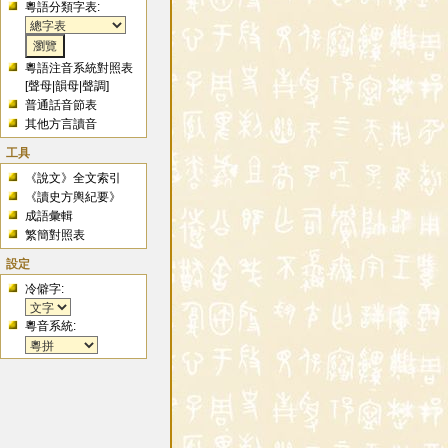
粵語分類字表:
粵語注音系統對照表
[
聲母
|
韻母
|
聲調
]
普通話音節表
其他方言讀音
工具
《說文》全文索引
《讀史方輿紀要》
成語彙輯
繁簡對照表
設定
冷僻字:
粵音系統: