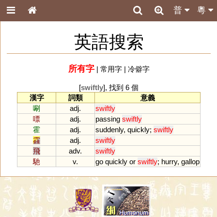
普
粵
英語搜索
所有字
|
常用字
|
冷僻字
[
swiftly
], 找到 6 個
漢字
詞類
意義
唰
adj.
swiftly
嘌
adj.
passing
swiftly
霍
adj.
suddenly
,
quickly
;
swiftly
靃
adj.
swiftly
飛
adv.
swiftly
馳
v.
go
quickly
or
swiftly
;
hurry
,
gallop