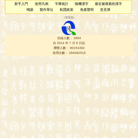
新手入門
使用凡例
字庫統計
隨機漢字
最近被搜索的漢字
鳴謝
製作單位
私隱政策
免責聲明
意見簿
（
管理員
）
在線人數： 2804
自 2014 年 7 月 8 日起
瀏覽人數： 80154392
使用次數： 294082518