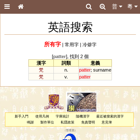
普
粵
英語搜索
所有字
|
常用字
|
冷僻字
[
patter
], 找到 2 個
漢字
詞類
意義
梵
n.
patter
;
surname
梵
v.
patter
新手入門
使用凡例
字庫統計
隨機漢字
最近被搜索的漢字
鳴謝
製作單位
私隱政策
免責聲明
意見簿
（
管理員
）