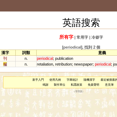
英語搜索
所有字
|
常用字
|
冷僻字
[
periodical
], 找到 2 個
漢字
詞類
意義
刊
n.
periodical
;
publication
報
n.
retaliation
,
retribution
;
newspaper
;
periodical
;
jo
新手入門
使用凡例
字庫統計
隨機漢字
最近被搜索
鳴謝
製作單位
私隱政策
免責聲明
意見簿
（
管理員
）