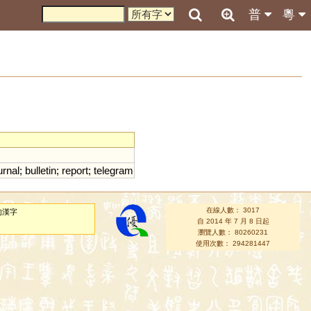
普
粵
urnal
;
bulletin
;
report
;
telegram
在線人數： 3017
的漢字
自 2014 年 7 月 8 日起
瀏覽人數： 80260231
使用次數： 294281447