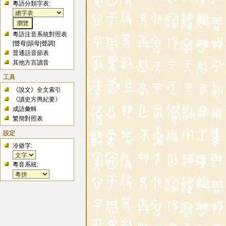
粵語分類字表:
粵語注音系統對照表
[
聲母
|
韻母
|
聲調
]
普通話音節表
其他方言讀音
工具
《說文》全文索引
《讀史方輿紀要》
成語彙輯
繁簡對照表
設定
冷僻字:
粵音系統: