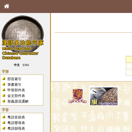
中文
ENG
字形
部首索引
筆畫索引
甲骨部件表
金文部件表
形義源流通解
字音
粵語音節表
粵語聲母表
粵語韻母表