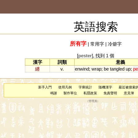
英語搜索
所有字
|
常用字
|
冷僻字
[
pester
], 找到 1 個
漢字
詞類
意義
纏
v.
enwind
;
wrap
;
be
tangled
up
;
pe
新手入門
使用凡例
字庫統計
隨機漢字
最近被搜索
鳴謝
製作單位
私隱政策
免責聲明
意見簿
（
管理員
）