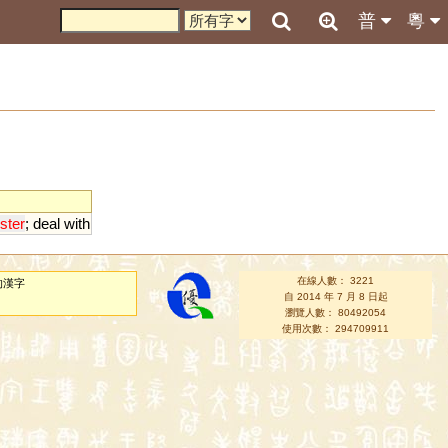
普
粵
ster
;
deal
with
在線人數： 3221
的漢字
自 2014 年 7 月 8 日起
瀏覽人數： 80492054
使用次數： 294709911