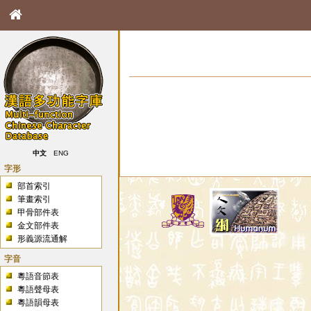
中文
ENG
字形
部首索引
筆畫索引
甲骨部件表
金文部件表
形義源流通解
字音
粵語音節表
粵語聲母表
粵語韻母表