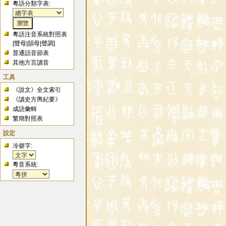
粵語分類字表:
粵語注音系統對照表
[
聲母
|
韻母
|
聲調
]
普通話音節表
其他方言讀音
工具
《說文》全文索引
《讀史方輿紀要》
成語彙輯
繁簡對照表
設定
冷僻字:
粵音系統: