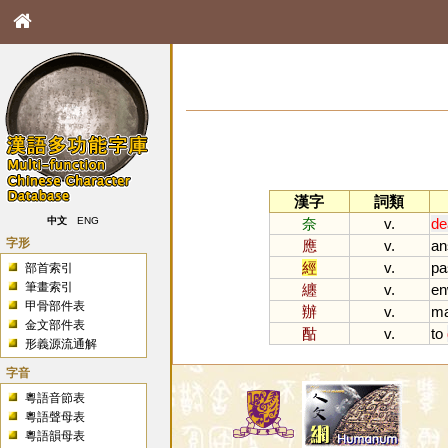
漢字
詞類
奈
v.
de
中文
ENG
字形
應
v.
an
經
v.
pa
部首索引
筆畫索引
纏
v.
en
甲骨部件表
辦
v.
m
金文部件表
酤
v.
to
形義源流通解
字音
粵語音節表
粵語聲母表
粵語韻母表