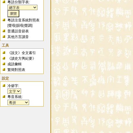
粵語分類字表:
粵語注音系統對照表
[
聲母
|
韻母
|
聲調
]
普通話音節表
其他方言讀音
工具
《說文》全文索引
《讀史方輿紀要》
成語彙輯
繁簡對照表
設定
冷僻字:
粵音系統: