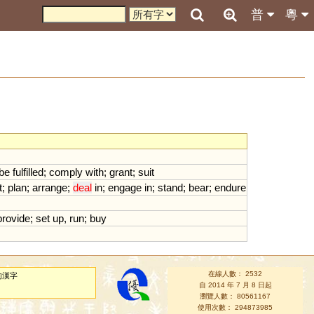
普
粵
be
fulfilled
;
comply
with
;
grant
;
suit
t
;
plan
;
arrange
;
deal
in
;
engage
in
;
stand
;
bear
;
endure
provide
;
set
up
,
run
;
buy
在線人數： 2532
的漢字
自 2014 年 7 月 8 日起
瀏覽人數： 80561167
使用次數： 294873985