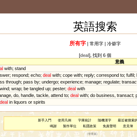
英語搜索
所有字
|
常用字
|
冷僻字
[
deal
], 找到 6 個
意義
al
with
;
stand
swer
;
respond
;
echo
;
deal
with
;
cope
with
;
reply
;
correspond
to
;
fulfil
;
ss
through
;
pass
by
;
undergo
;
experience
;
manage
;
regulate
;
transac
wind
;
wrap
;
be
tangled
up
;
pester
;
deal
with
anage
,
do
,
handle
,
tackle
,
attend
to
;
deal
with
;
do
business
,
transact
;
deal
in
liquors
or
spirits
新手入門
使用凡例
字庫統計
隨機漢字
最近被搜索
鳴謝
製作單位
私隱政策
免責聲明
意見簿
（
管理員
）