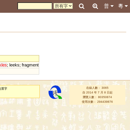
普
粵
kles
;
leeks
;
fragment
在線人數： 3065
的漢字
自 2014 年 7 月 8 日起
瀏覽人數： 80350874
使用次數： 294439876