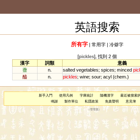
英語搜索
所有字
|
常用字
|
冷僻字
[
pickles
], 找到 2 個
漢字
詞類
意義
虀
n.
salted
vegetables
;
spices
;
minced
pic
醯
n.
pickles
;
wine
;
sour
;
acyl
(
chem
.)
新手入門
使用凡例
字庫統計
隨機漢字
最近被搜索
鳴謝
製作單位
私隱政策
免責聲明
意見簿
（
管理員
）