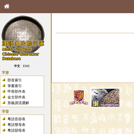
中文
ENG
字形
部首索引
筆畫索引
甲骨部件表
金文部件表
形義源流通解
字音
粵語音節表
粵語聲母表
粵語韻母表