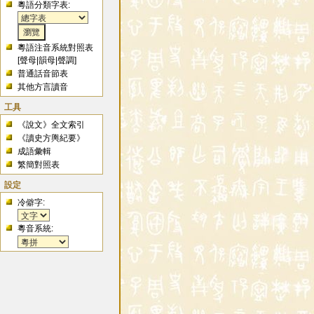
粵語分類字表:
粵語注音系統對照表
[
聲母
|
韻母
|
聲調
]
普通話音節表
其他方言讀音
工具
《說文》全文索引
《讀史方輿紀要》
成語彙輯
繁簡對照表
設定
冷僻字:
粵音系統: