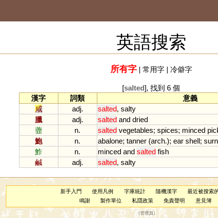
英語搜索
所有字
|
常用字
|
冷僻字
[
salted
], 找到 6 個
漢字
詞類
意義
咸
adj.
salted
,
salty
臘
adj.
salted
and
dried
虀
n.
salted
vegetables
;
spices
;
minced
pic
鮑
n.
abalone
;
tanner
(
arch
.);
ear
shell
;
sur
鮓
n.
minced
and
salted
fish
鹹
adj.
salted
,
salty
新手入門
使用凡例
字庫統計
隨機漢字
最近被搜索
鳴謝
製作單位
私隱政策
免責聲明
意見簿
（
管理員
）