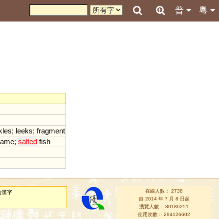
普
粵
kles
;
leeks
;
fragment
name
;
salted
fish
在線人數： 2738
的漢字
自 2014 年 7 月 8 日起
瀏覽人數： 80180251
使用次數： 294126602