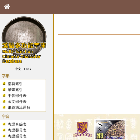
中文
ENG
字形
部首索引
筆畫索引
甲骨部件表
金文部件表
形義源流通解
字音
粵語音節表
粵語聲母表
粵語韻母表