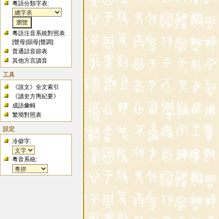
粵語分類字表:
粵語注音系統對照表
[
聲母
|
韻母
|
聲調
]
普通話音節表
其他方言讀音
工具
《說文》全文索引
《讀史方輿紀要》
成語彙輯
繁簡對照表
設定
冷僻字:
粵音系統: