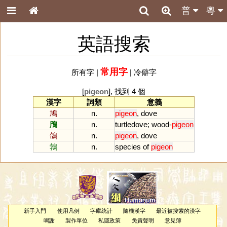
普
粵
英語搜索
常用字
所有字
|
|
冷僻字
[
pigeon
], 找到 4 個
漢字
詞類
意義
鳩
n.
pigeon
,
dove
鳲
n.
turtledove
;
wood
-
pigeon
鴿
n.
pigeon
,
dove
鵓
n.
species
of
pigeon
新手入門
使用凡例
字庫統計
隨機漢字
最近被搜索的漢字
鳴謝
製作單位
私隱政策
免責聲明
意見簿