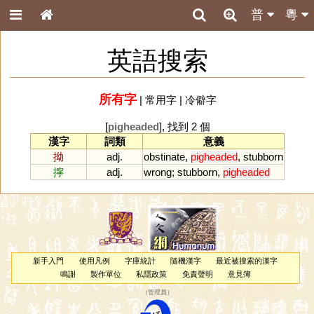
普
粵
英語搜索
所有字
|
常用字
|
冷僻字
[
pigheaded
], 找到 2 個
漢字
詞類
意義
拗
adj.
obstinate
,
pigheaded
,
stubborn
擰
adj.
wrong
;
stubborn
,
pigheaded
新手入門
使用凡例
字庫統計
隨機漢字
最近被搜索的漢字
鳴謝
製作單位
私隱政策
免責聲明
意見簿
（
管理員
）