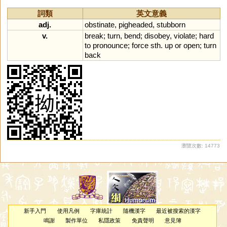
詞類
英文意義
adj.
obstinate
,
pigheaded
,
stubborn
v.
break
;
turn
,
bend
;
disobey
,
violate
;
hard
to
pronounce
;
force
sth
.
up
or
open
;
turn
back
瀏覽次數: 14773
新手入門
使用凡例
字庫統計
隨機漢字
最近被搜索的漢字
鳴謝
製作單位
私隱政策
免責聲明
意見簿