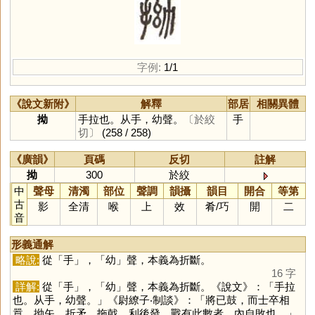
字例:
1/1
《說文新附》
解釋
部居
相關異體
拗
手拉也。从手，幼聲。
〔於絞
手
切〕
(258 / 258)
《廣韻》
頁碼
反切
註解
拗
300
於絞
中
聲母
清濁
部位
聲調
韻攝
韻目
開合
等第
古
影
全清
喉
上
效
肴
/
巧
開
二
音
形義通解
略說:
從「
手
」，「
幼
」聲，本義為折斷。
16 字
詳解:
從「
手
」，「
幼
」聲，本義為折斷。《說文》：「手拉
也。从手，幼聲。」《尉繚子‧制談》：「將已鼓，而士卒相
囂，拗矢，折矛，拖戟，利後發，戰有此數者，內自敗也。」