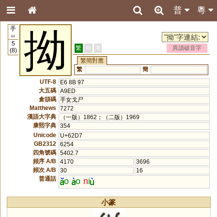
普
粵
手
拗
64
5
繁
簡
港
異讀破音字
(8)
繁簡對應
繁
簡
UTF-8
E6 8B 97
大五碼
A9ED
倉頡碼
手女戈尸
Matthews
7272
漢語大字典
（一版）1862；（二版）1969
康熙字典
354
Unicode
U+62D7
GB2312
6254
四角號碼
5402.7
頻序 A/B
4170
3696
頻次 A/B
30
16
普通話
o
o
n
i
小篆