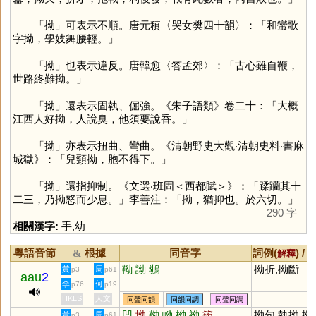
「
拗
」可表示不順。唐元稹〈哭女樊四十韻〉：「和蠻歌
字拗，學妓舞腰輕。」
「
拗
」也表示違反。唐韓愈〈答孟郊〉：「古心雖自鞭，
世路終難拗。」
「
拗
」還表示固執、倔強。《朱子語類》卷二十：「大概
江西人好拗，人說臭，他須要說香。」
「
拗
」亦表示扭曲、彎曲。《清朝野史大觀‧清朝史料‧書麻
城獄》：「兒頸拗，胞不得下。」
「
拗
」還指抑制。《文選‧班固＜西都賦＞》：「蹂躪其十
二三，乃拗怒而少息。」李善注：「拗，猶抑也。於六切。」
290 字
相關漢字:
手
,
幼
粵語音節
根據
同音字
詞例(
) /
&
解釋
靿
詏
鴢
拗折,拗斷
黃
周
p3
p61
aau
2
李
何
p76
p19
HKLS
人文
同聲同韻
同韻同調
同聲同調
凹
坳
靿
岰
柪
袎
箹
拗句,執拗,拗
黃
周
p3
p61