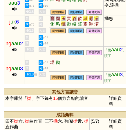
aau
3
令,違拗
李
何
p76
p19
HKLS
人文
同聲同韻
同韻同調
同聲同調
育
肉
玉
賣
谷
欲
獄
辱
浴
拗怒
黃
周
j
uk
6
粥
慾
毓
褥
峪
鈺
鬻
溽
淯
李
何
p76
鵒
蓐
縟
宍
砡
袬
輍
蘛
蒮
HKLS
人文
同聲同韻
同韻同調
同聲同調
媷
儥
嗕
鋊
錥
鳿
堉
鄏
黃
周
p61
ng
aau
2
李
何
p19
aau
2
HKLS
人文
「拗
」的
同聲同韻
同韻同調
同聲同調
讀字
坳
靿
黃
周
p61
ng
aau
3
李
何
p19
aau
3
HKLS
人文
德
「拗
」的
同聲同韻
同韻同調
同聲同調
讀字
其他方言讀音
本字庫於「
拗
」字下錄有
15
個方言點的讀音
詳細資
料
成語彙輯
四不
拗
六,
拗
曲作直, 三不
拗
六, 強嘴
拗
舌,
拗
(5/7)
詳細資
直作曲…
料