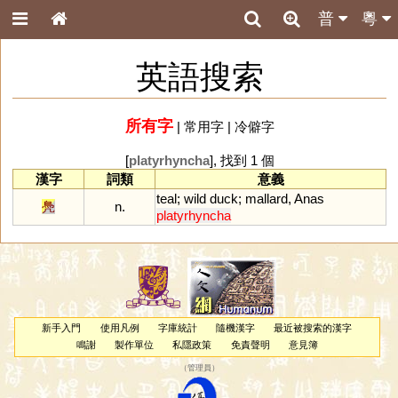
普
粵
英語搜索
所有字
|
常用字
|
冷僻字
[
platyrhyncha
], 找到 1 個
漢字
詞類
意義
teal
;
wild
duck
;
mallard
,
Anas
鳧
n.
platyrhyncha
新手入門
使用凡例
字庫統計
隨機漢字
最近被搜索的漢字
鳴謝
製作單位
私隱政策
免責聲明
意見簿
（
管理員
）