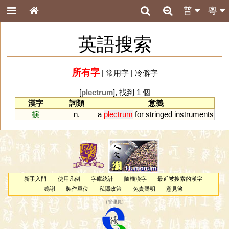
普
粵
英語搜索
所有字
|
常用字
|
冷僻字
[
plectrum
], 找到 1 個
漢字
詞類
意義
捩
n.
a
plectrum
for
stringed
instruments
新手入門
使用凡例
字庫統計
隨機漢字
最近被搜索的漢字
鳴謝
製作單位
私隱政策
免責聲明
意見簿
（
管理員
）