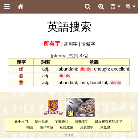
普
粵
英語搜索
所有字
|
常用字
|
冷僻字
[
plenty
], 找到 3 個
漢字
詞類
意義
優
adj.
abundant
;
plenty
;
enough
;
excellent
瀌
adj.
plenty
豊
adj.
abundant
,
lush
,
bountiful
,
plenty
新手入門
使用凡例
字庫統計
隨機漢字
最近被搜索的漢字
鳴謝
製作單位
私隱政策
免責聲明
意見簿
（
管理員
）