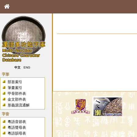
中文
ENG
字形
部首索引
筆畫索引
甲骨部件表
金文部件表
形義源流通解
字音
粵語音節表
粵語聲母表
粵語韻母表