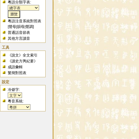
粵語分類字表:
粵語注音系統對照表
[
聲母
|
韻母
|
聲調
]
普通話音節表
其他方言讀音
工具
《說文》全文索引
《讀史方輿紀要》
成語彙輯
繁簡對照表
設定
冷僻字:
粵音系統: