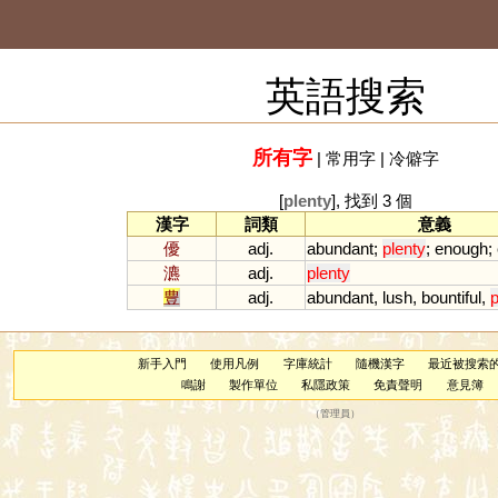
英語搜索
所有字
|
常用字
|
冷僻字
[
plenty
], 找到 3 個
漢字
詞類
意義
優
adj.
abundant
;
plenty
;
enough
;
瀌
adj.
plenty
豊
adj.
abundant
,
lush
,
bountiful
,
p
新手入門
使用凡例
字庫統計
隨機漢字
最近被搜索
鳴謝
製作單位
私隱政策
免責聲明
意見簿
（
管理員
）