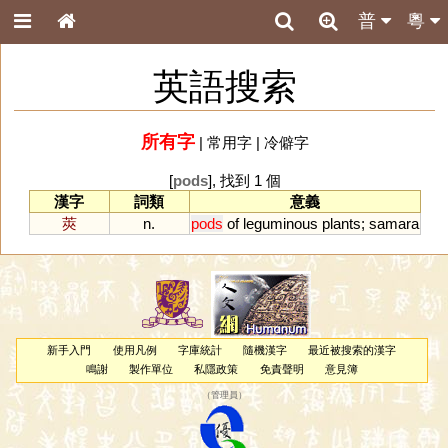
普
粵
英語搜索
所有字
|
常用字
|
冷僻字
[
pods
], 找到 1 個
漢字
詞類
意義
莢
n.
pods
of
leguminous
plants
;
samara
新手入門
使用凡例
字庫統計
隨機漢字
最近被搜索的漢字
鳴謝
製作單位
私隱政策
免責聲明
意見簿
（
管理員
）