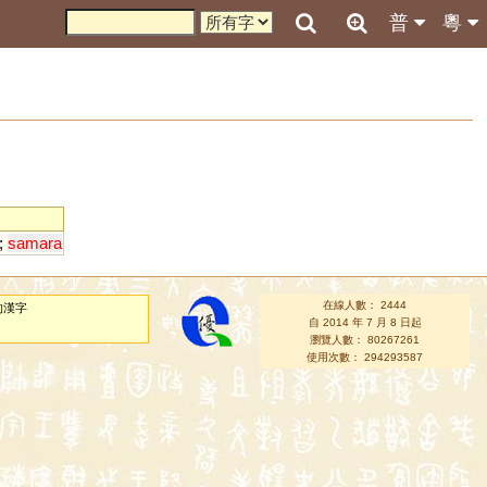
普
粵
;
samara
在線人數： 2444
的漢字
自 2014 年 7 月 8 日起
瀏覽人數： 80267261
使用次數： 294293587