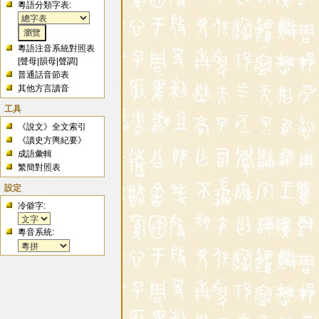
粵語分類字表:
粵語注音系統對照表
[
聲母
|
韻母
|
聲調
]
普通話音節表
其他方言讀音
工具
《說文》全文索引
《讀史方輿紀要》
成語彙輯
繁簡對照表
設定
冷僻字:
粵音系統: