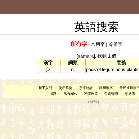
英語搜索
所有字
|
常用字
|
冷僻字
[
samara
], 找到 1 個
漢字
詞類
意義
莢
n.
pods
of
leguminous
plants
新手入門
使用凡例
字庫統計
隨機漢字
最近被搜索
鳴謝
製作單位
私隱政策
免責聲明
意見簿
（
管理員
）