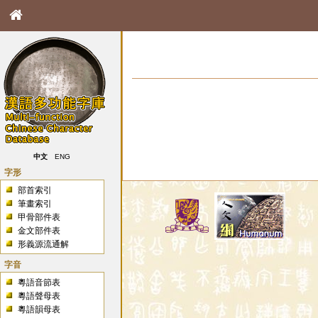
中文
ENG
字形
部首索引
筆畫索引
甲骨部件表
金文部件表
形義源流通解
字音
粵語音節表
粵語聲母表
粵語韻母表