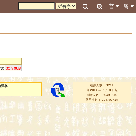
普
粵
ws
;
polypus
在線人數： 3221
的漢字
自 2014 年 7 月 8 日起
瀏覽人數： 80491810
使用次數： 294709415