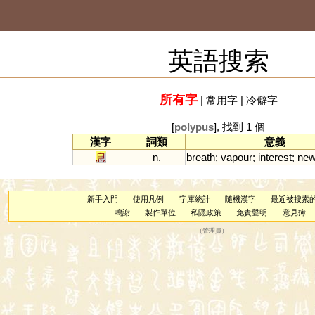
英語搜索
所有字
|
常用字
|
冷僻字
[
polypus
], 找到 1 個
漢字
詞類
意義
息
n.
breath
;
vapour
;
interest
;
ne
新手入門
使用凡例
字庫統計
隨機漢字
最近被搜索
鳴謝
製作單位
私隱政策
免責聲明
意見簿
（
管理員
）