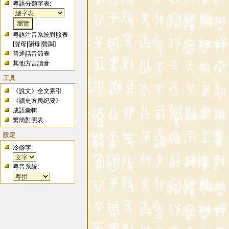
粵語分類字表:
粵語注音系統對照表
[
聲母
|
韻母
|
聲調
]
普通話音節表
其他方言讀音
工具
《說文》全文索引
《讀史方輿紀要》
成語彙輯
繁簡對照表
設定
冷僻字:
粵音系統: