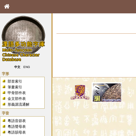
中文
ENG
字形
部首索引
筆畫索引
甲骨部件表
金文部件表
形義源流通解
字音
粵語音節表
粵語聲母表
粵語韻母表