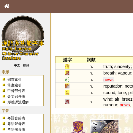
漢字
詞類
信
n.
truth
;
sincerity
;
中文
ENG
字形
息
n.
breath
;
vapour
耗
n.
news
部首索引
筆畫索引
聞
n.
reputation
;
noto
甲骨部件表
音
n.
sound
,
tone
,
pi
金文部件表
wind
;
air
;
breez
風
n.
形義源流通解
rumour
;
news
,
字音
粵語音節表
粵語聲母表
粵語韻母表