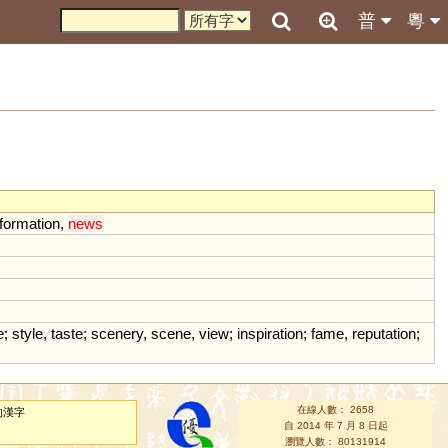
普
粵
nformation
,
news
e
;
style
,
taste
;
scenery
,
scene
,
view
;
inspiration
;
fame
,
reputation
;
在線人數： 2658
的漢字
自 2014 年 7 月 8 日起
瀏覽人數： 80131914