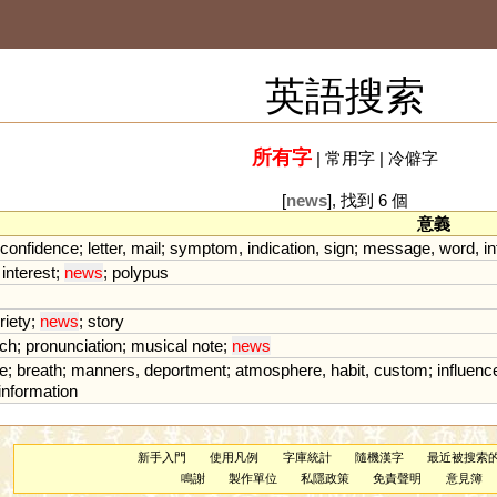
英語搜索
所有字
|
常用字
|
冷僻字
[
news
], 找到 6 個
意義
confidence
;
letter
,
mail
;
symptom
,
indication
,
sign
;
message
,
word
,
i
;
interest
;
news
;
polypus
riety
;
news
;
story
tch
;
pronunciation
;
musical
note
;
news
e
;
breath
;
manners
,
deportment
;
atmosphere
,
habit
,
custom
;
influenc
information
新手入門
使用凡例
字庫統計
隨機漢字
最近被搜索
鳴謝
製作單位
私隱政策
免責聲明
意見簿