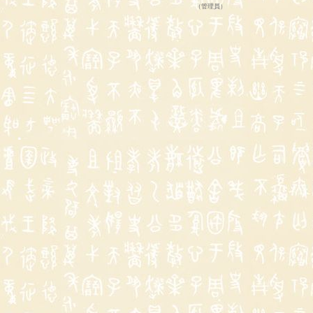
（
管理員
）