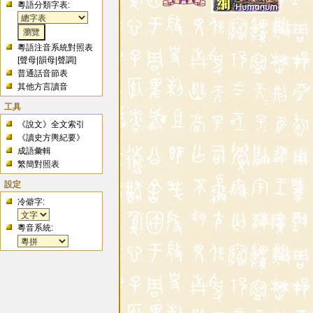
粵語分類字表:
粵語注音系統對照表
[
聲母
|
韻母
|
聲調
]
普通話音節表
其他方言讀音
工具
《說文》全文索引
《讀史方輿紀要》
成語彙輯
繁簡對照表
設定
冷僻字:
粵音系統: