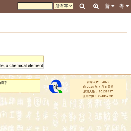
普
粵
le
;
a
chemical
element
在線人數： 4072
的漢字
自 2014 年 7 月 8 日起
瀏覽人數： 80138437
使用次數： 294057791