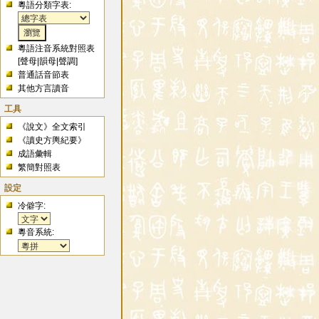
粵語分類字表:
粵語注音系統對照表
[
聲母
|
韻母
|
聲調
]
普通話音節表
其他方言讀音
工具
《說文》全文索引
《讀史方輿紀要》
成語彙輯
繁簡對照表
設定
冷僻字:
粵音系統: