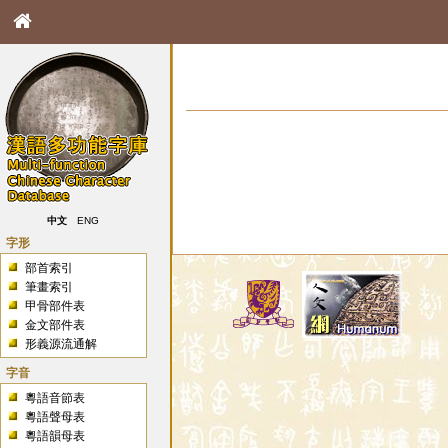
中文
ENG
字形
部首索引
筆畫索引
甲骨部件表
金文部件表
形義源流通解
字音
粵語音節表
粵語聲母表
粵語韻母表