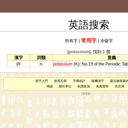
英語搜索
常用字
所有字
|
|
冷僻字
[
potassium
], 找到 1 個
漢字
詞類
意義
鉀
n.
potassium
(
K
);
No
.
19
of
the
Periodic
Tab
新手入門
使用凡例
字庫統計
隨機漢字
最近被搜索
鳴謝
製作單位
私隱政策
免責聲明
意見簿
（
管理員
）