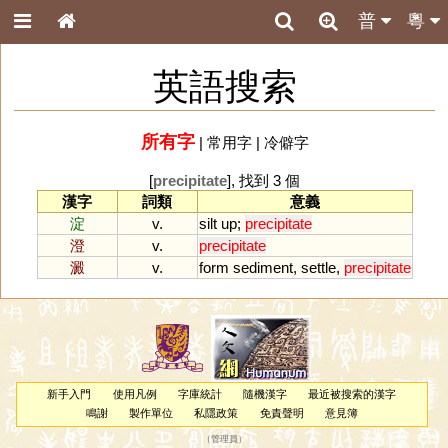
普
粵
英語搜索
所有字
|
常用字
|
冷僻字
[
precipitate
], 找到 3 個
漢字
詞類
意義
淀
v.
silt
up
;
precipitate
澄
v.
precipitate
澱
v.
form
sediment
,
settle
,
precipitate
新手入門
使用凡例
字庫統計
隨機漢字
最近被搜索的漢字
鳴謝
製作單位
私隱政策
免責聲明
意見簿
（
管理員
）