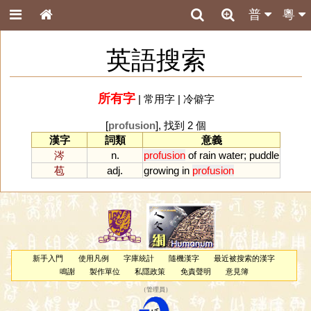
普
粵
英語搜索
所有字
|
常用字
|
冷僻字
[
profusion
], 找到 2 個
漢字
詞類
意義
涔
n.
profusion
of
rain
water
;
puddle
苞
adj.
growing
in
profusion
新手入門
使用凡例
字庫統計
隨機漢字
最近被搜索的漢字
鳴謝
製作單位
私隱政策
免責聲明
意見簿
（
管理員
）