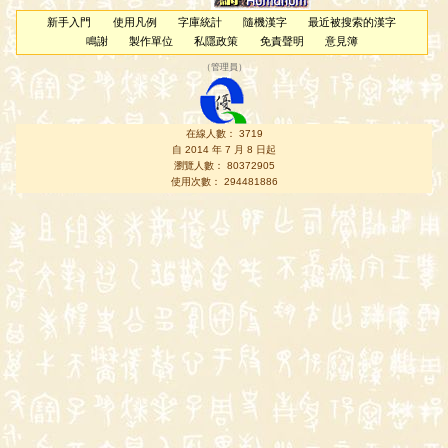
新手入門
使用凡例
字庫統計
隨機漢字
最近被搜索的漢字
鳴謝
製作單位
私隱政策
免責聲明
意見簿
（
管理員
）
在線人數： 3719
自 2014 年 7 月 8 日起
瀏覽人數： 80372905
使用次數： 294481886