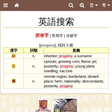
普
粵
英語搜索
所有字
|
常用字
|
冷僻字
[
progeny
], 找到 3 個
漢字
詞類
意義
嗣
n.
inheritor
;
progeny
;
a
surname
sprouts
;
growing
corn
;
flame
;
jet
;
苗
n.
posterity
;
progeny
;
young
plant
;
seedling
;
vaccine
remote
region
,
borderland
,
distant
裔
n.
place
;
hem
;
nationality
;
descendants
,
posterity
,
progeny