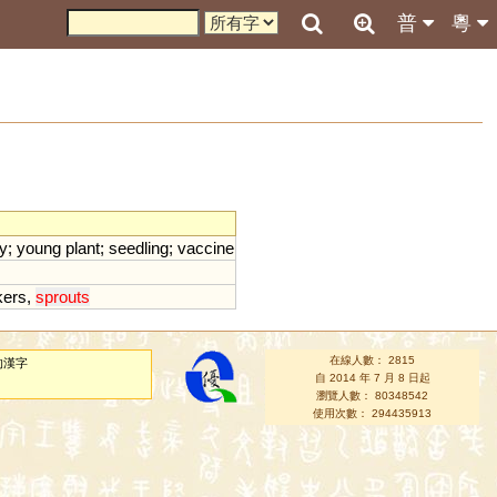
普
粵
y
;
young
plant
;
seedling
;
vaccine
kers
,
sprouts
在線人數： 2815
的漢字
自 2014 年 7 月 8 日起
瀏覽人數： 80348542
使用次數： 294435913