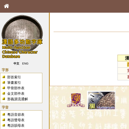
中文
ENG
字形
部首索引
筆畫索引
甲骨部件表
金文部件表
形義源流通解
字音
粵語音節表
粵語聲母表
粵語韻母表