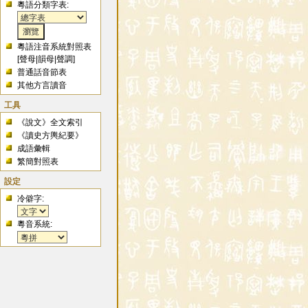
粵語分類字表:
粵語注音系統對照表
[
聲母
|
韻母
|
聲調
]
普通話音節表
其他方言讀音
工具
《說文》全文索引
《讀史方輿紀要》
成語彙輯
繁簡對照表
設定
冷僻字:
粵音系統: