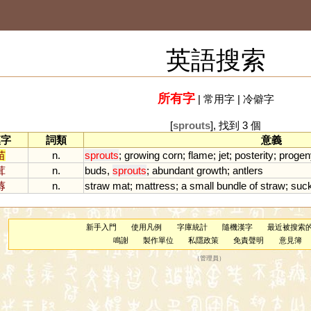
英語搜索
所有字
|
常用字
|
冷僻字
[
sprouts
], 找到 3 個
漢字
詞類
意義
苗
n.
sprouts
;
growing
corn
;
flame
;
jet
;
posterity
;
progen
茸
n.
buds
,
sprouts
;
abundant
growth
;
antlers
蓐
n.
straw
mat
;
mattress
;
a
small
bundle
of
straw
;
suc
新手入門
使用凡例
字庫統計
隨機漢字
最近被搜索
鳴謝
製作單位
私隱政策
免責聲明
意見簿
（
管理員
）