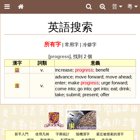
普
粵
英語搜索
所有字
|
常用字
|
冷僻字
[
progress
], 找到 2 個
漢字
詞類
意義
益
v.
increase
;
progress
;
benefit
advance
;
move
forward
;
move
ahead
;
enter
;
make
progress
;
urge
forward
;
進
v.
come
into
;
go
into
;
get
into
;
eat
;
drink
;
take
;
submit
;
present
;
offer
新手入門
使用凡例
字庫統計
隨機漢字
最近被搜索的漢字