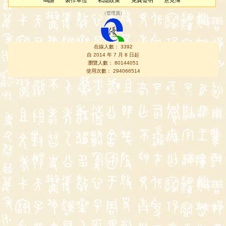
鳴謝
製作單位
私隱政策
免責聲明
意見簿
（
管理員
）
在線人數： 3392
自 2014 年 7 月 8 日起
瀏覽人數： 80144051
使用次數： 294066514