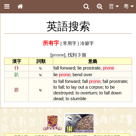
普
粵
英語搜索
所有字
|
常用字
|
冷僻字
[
prone
], 找到 3 個
漢字
詞類
意義
仆
v.
fall
forward
;
lie
prostrate
,
prone
趴
v.
lie
prone
;
bend
over
to
fall
forward
;
fall
prone
;
fall
prostrate
;
to
fall
;
to
lay
out
a
corpse
;
to
be
踣
v.
destroyed
;
to
overturn
;
to
fall
down
dead
;
to
stumble