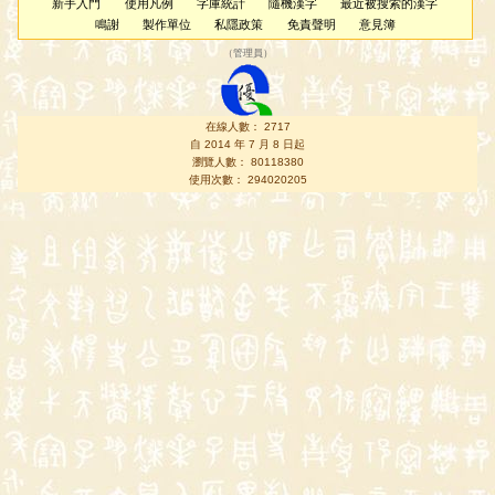
新手入門
使用凡例
字庫統計
隨機漢字
最近被搜索的漢字
鳴謝
製作單位
私隱政策
免責聲明
意見簿
（
管理員
）
在線人數： 2717
自 2014 年 7 月 8 日起
瀏覽人數： 80118380
使用次數： 294020205