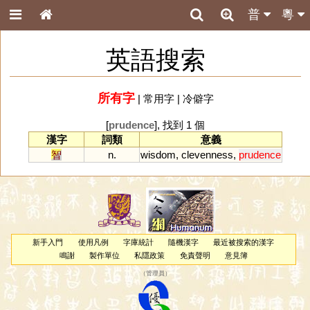
普
粵
英語搜索
所有字
|
常用字
|
冷僻字
[
prudence
], 找到 1 個
漢字
詞類
意義
智
n.
wisdom
,
clevenness
,
prudence
新手入門
使用凡例
字庫統計
隨機漢字
最近被搜索的漢字
鳴謝
製作單位
私隱政策
免責聲明
意見簿
（
管理員
）