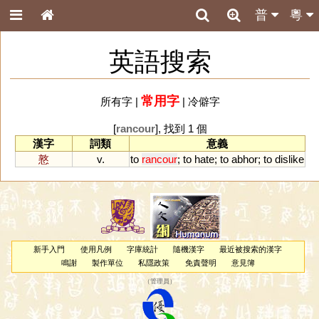
普
粵
英語搜索
常用字
所有字
|
|
冷僻字
[
rancour
], 找到 1 個
漢字
詞類
意義
憝
v.
to
rancour
;
to
hate
;
to
abhor
;
to
dislike
新手入門
使用凡例
字庫統計
隨機漢字
最近被搜索的漢字
鳴謝
製作單位
私隱政策
免責聲明
意見簿
（
管理員
）