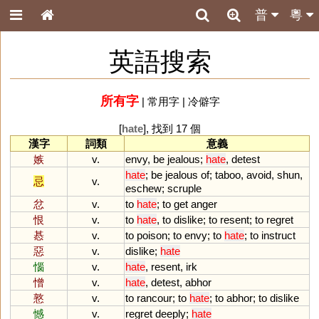
普
粵
英語搜索
所有字
|
常用字
|
冷僻字
[
hate
], 找到 17 個
漢字
詞類
意義
嫉
v.
envy
,
be
jealous
;
hate
,
detest
hate
;
be
jealous
of
;
taboo
,
avoid
,
shun
,
忌
v.
eschew
;
scruple
忿
v.
to
hate
;
to
get
anger
恨
v.
to
hate
,
to
dislike
;
to
resent
;
to
regret
惎
v.
to
poison
;
to
envy
;
to
hate
;
to
instruct
惡
v.
dislike
;
hate
惱
v.
hate
,
resent
,
irk
憎
v.
hate
,
detest
,
abhor
憝
v.
to
rancour
;
to
hate
;
to
abhor
;
to
dislike
憾
v.
regret
deeply
;
hate