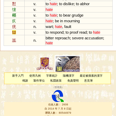
懟
v.
to
hate
;
to
dislike
;
to
abhor
懥
v.
hate
柸
v.
to
hate
;
to
bear
grudge
疚
v.
hate
;
be
in
mourning
疣
n.
wart
;
hate
,
fault
讎
v.
to
respond
;
to
proof
read
;
to
hate
bitter
reproach
;
severe
accusation
;
讟
n.
hate
新手入門
使用凡例
字庫統計
隨機漢字
最近被搜索的漢字
鳴謝
製作單位
私隱政策
免責聲明
意見簿
（
管理員
）
在線人數： 2608
自 2014 年 7 月 8 日起
瀏覽人數： 80544979