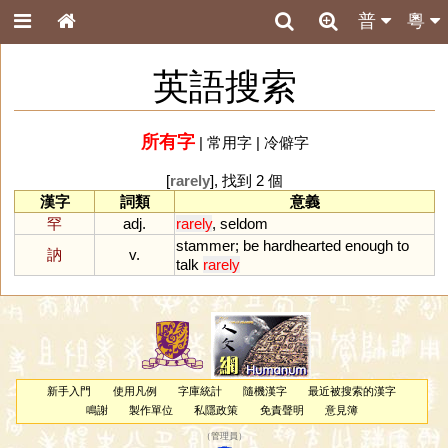
普
粵
英語搜索
所有字
|
常用字
|
冷僻字
[
rarely
], 找到 2 個
漢字
詞類
意義
罕
adj.
rarely
,
seldom
stammer
;
be
hardhearted
enough
to
訥
v.
talk
rarely
新手入門
使用凡例
字庫統計
隨機漢字
最近被搜索的漢字
鳴謝
製作單位
私隱政策
免責聲明
意見簿
（
管理員
）