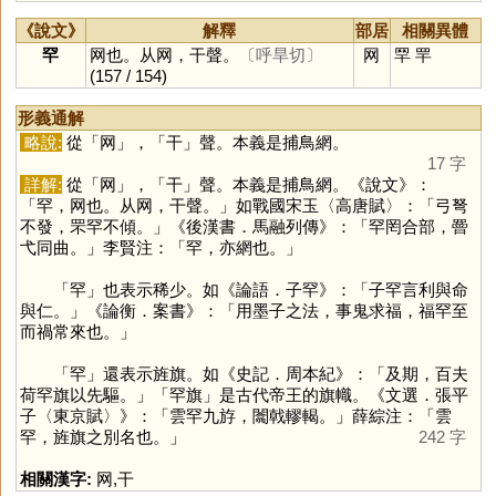
《說文》
解釋
部居
相關異體
罕
网也。从网，干聲。
〔呼旱切〕
网
䍑
䍐
(157 / 154)
形義通解
略說:
從「
网
」，「
干
」聲。本義是捕鳥網。
17 字
詳解:
從「
网
」，「
干
」聲。本義是捕鳥網。《說文》：
「罕，网也。从网，干聲。」如戰國宋玉〈高唐賦〉：「弓弩
不發，罘罕不傾。」《後漢書．馬融列傳》：「罕罔合部，罾
弋同曲。」李賢注：「罕，亦網也。」
「
罕
」也表示稀少。如《論語．子罕》：「子罕言利與命
與仁。」《論衡．案書》：「用墨子之法，事鬼求福，福罕至
而禍常來也。」
「
罕
」還表示旌旗。如《史記．周本紀》：「及期，百夫
荷罕旗以先驅。」「罕旗」是古代帝王的旗幟。《文選．張平
子〈東京賦〉》：「雲罕九斿，闟戟轇輵。」薛綜注：「雲
罕，旌旗之別名也。」
242 字
相關漢字:
网
,
干