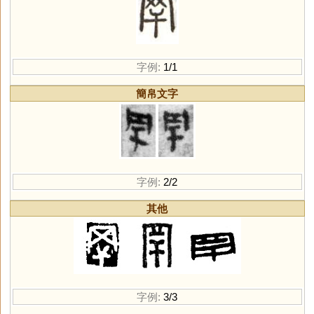
字例:
1/1
簡帛文字
字例:
2/2
其他
字例:
3/3