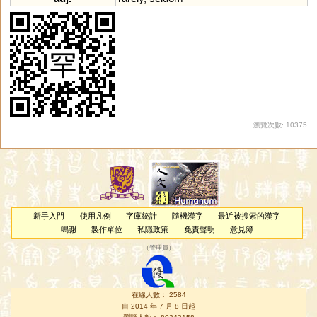
瀏覽次數: 10375
新手入門
使用凡例
字庫統計
隨機漢字
最近被搜索的漢字
鳴謝
製作單位
私隱政策
免責聲明
意見簿
（
管理員
）
在線人數： 2584
自 2014 年 7 月 8 日起