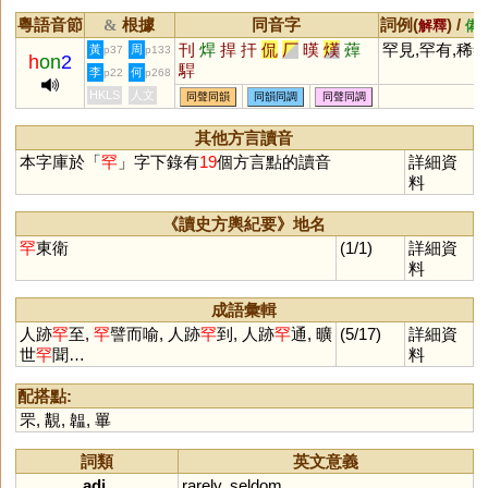
粵語音節
根據
同音字
詞例(
) /
&
解釋
備
刊
焊
捍
扞
侃
厂
暵
熯
蔊
罕見,罕有,稀
黃
周
p37
p133
h
on
2
駻
李
何
p22
p268
HKLS
人文
同聲同韻
同韻同調
同聲同調
其他方言讀音
本字庫於「
罕
」字下錄有
19
個方言點的讀音
詳細資
料
《讀史方輿紀要》地名
罕
東衛
(1/1)
詳細資
料
成語彙輯
人跡
罕
至,
罕
譬而喻, 人跡
罕
到, 人跡
罕
通, 曠
(5/17)
詳細資
世
罕
聞…
料
配搭點:
罘
,
覯
,
韞
,
罼
詞類
英文意義
adj.
rarely
,
seldom