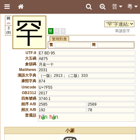
普
粵
网
罕
122
3
繁
簡
港
單讀音字
(8)
繁簡對應
繁
簡
UTF-8
E7 BD 95
大五碼
A875
倉頡碼
月金一十
Matthews
2031
漢語大字典
（一版）2913；（二版）333
康熙字典
874
Unicode
U+7F55
GB2312
2617
四角號碼
3740.1
頻序 A/B
2585
2569
頻次 A/B
192
78
普通話
h
n
h
n
小篆