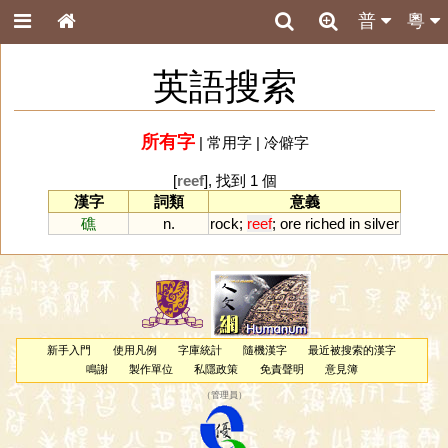
普
粵
英語搜索
所有字
|
常用字
|
冷僻字
[
reef
], 找到 1 個
漢字
詞類
意義
礁
n.
rock
;
reef
;
ore
riched
in
silver
新手入門
使用凡例
字庫統計
隨機漢字
最近被搜索的漢字
鳴謝
製作單位
私隱政策
免責聲明
意見簿
（
管理員
）