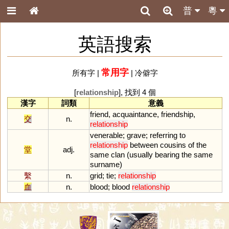
普
粵
英語搜索
常用字
所有字
|
|
冷僻字
[
relationship
], 找到 4 個
漢字
詞類
意義
friend
,
acquaintance
,
friendship
,
交
n.
relationship
venerable
;
grave
;
referring
to
relationship
between
cousins
of
the
堂
adj.
same
clan
(
usually
bearing
the
same
surname
)
繫
n.
grid
;
tie
;
relationship
血
n.
blood
;
blood
relationship