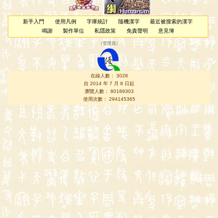
新手入門
使用凡例
字庫統計
隨機漢字
最近被搜索的漢字
鳴謝
製作單位
私隱政策
免責聲明
意見簿
（
管理員
）
在線人數： 3028
自 2014 年 7 月 8 日起
瀏覽人數： 80189303
使用次數： 294145365