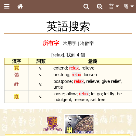
普
粵
英語搜索
所有字
|
常用字
|
冷僻字
[
relax
], 找到 4 個
漢字
詞類
意義
寬
v.
extend
;
relax
,
relieve
弛
v.
unstring
;
relax
,
loosen
postpone
;
relax
,
relieve
;
give
relief
,
紓
v.
untie
loose
;
allow
;
relax
;
let
go
;
let
fly
;
be
縱
v.
indulgent
;
release
;
set
free