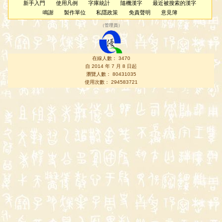
新手入門
使用凡例
字庫統計
隨機漢字
最近被搜索的漢字
鳴謝
製作單位
私隱政策
免責聲明
意見簿
（
管理員
）
在線人數： 3470
自 2014 年 7 月 8 日起
瀏覽人數： 80431035
使用次數： 294583721