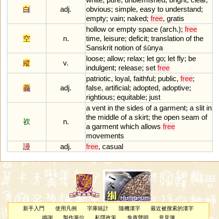
白
adj.
obvious
;
simple
,
easy
to
understand
;
empty
;
vain
;
naked
;
free
,
gratis
hollow
or
empty
space
(
arch
.);
free
空
n.
time
,
leisure
;
deficit
;
translation
of
the
Sanskrit
notion
of
śū
nya
loose
;
allow
;
relax
;
let
go
;
let
fly
;
be
縱
v.
indulgent
;
release
;
set
free
patriotic
,
loyal
,
faithful
;
public
,
free
;
義
adj.
false
,
artificial
;
adopted
,
adoptive
;
rightious
;
equitable
;
just
a
vent
in
the
sides
of
a
garment
;
a
slit
in
the
middle
of
a
skirt
;
the
open
seam
of
衩
n.
a
garment
which
allows
free
movements
謾
adj.
free
,
casual
新手入門
使用凡例
字庫統計
隨機漢字
最近被搜索的漢字
鳴謝
製作單位
私隱政策
免責聲明
意見簿