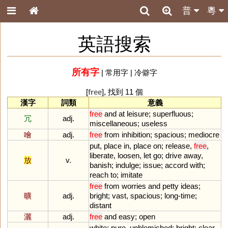
普
粵
英語搜索
所有字
|
常用字
|
冷僻字
[
free
], 找到 11 個
漢字
詞類
意義
free
and
at
leisure
;
superfluous
;
冗
adj.
miscellaneous
;
useless
噲
adj.
free
from
inhibition
;
spacious
;
mediocre
put
,
place
in
,
place
on
;
release
,
free
,
liberate
,
loosen
,
let
go
;
drive
away
,
放
v.
banish
;
indulge
;
issue
;
accord
with
;
reach
to
;
imitate
free
from
worries
and
petty
ideas
;
曠
adj.
bright
;
vast
,
spacious
;
long
-
time
;
distant
灑
adj.
free
and
easy
;
open
white
;
pure
,
unblemished
;
bright
;
clear
,