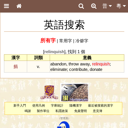
普
粵
英語搜索
所有字
|
常用字
|
冷僻字
[
relinquish
], 找到 1 個
漢字
詞類
意義
abandon
,
throw
away
,
relinquish
;
捐
v.
eliminate
;
contribute
,
donate
新手入門
使用凡例
字庫統計
隨機漢字
最近被搜索的漢字
鳴謝
製作單位
私隱政策
免責聲明
意見簿
（
管理員
）