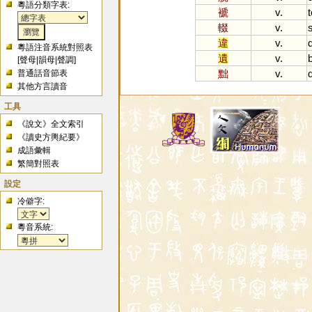
粵語分類字表:
褫
v.
t
輟
v.
違
v.
粵語注音系統對照表
遺
v.
[
聲母
|
韻母
|
聲調
]
黜
v.
普通話音節表
其他方言讀音
工具
《說文》全文索引
《讀史方輿紀要》
成語彙輯
繁簡對照表
設定
冷僻字:
粵音系統: