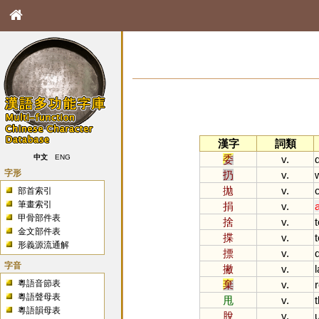
漢字
詞類
委
v.
中文
ENG
字形
扔
v.
拋
v.
部首索引
筆畫索引
捐
v.
甲骨部件表
捨
v.
t
金文部件表
揲
v.
t
形義源流通解
摽
v.
字音
撇
v.
粵語音節表
棄
v.
r
粵語聲母表
甩
v.
粵語韻母表
脫
v.