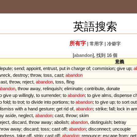
英語搜索
所有字
|
常用字
|
冷僻字
[
abandon
], 找到 16 個
意義
depute
;
send
;
appoint
,
entrust
,
put
in
charge
of
;
commision
;
give
up
;
a
wreck
,
destroy
;
throw
,
toss
,
cast
;
abandon
cast
,
throw
,
reject
,
abandon
,
toss
,
fling
abandon
,
throw
away
,
relinquish
;
eliminate
;
contribute
,
donate
o
give
up
willingly
,
to
surrender
;
to
abandon
;
to
give
alms
,
dispense
ch
o
fold
;
to
trot
;
to
divide
into
portions
;
to
abandon
;
to
give
up
;
to
sort
out
dismiss
with
a
hand
gesture
;
get
rid
of
,
abandon
;
strike
;
fall
;
lock
in
ar
lay
aside
,
neglect
,
abandon
;
cast
,
throw
;
skim
eject
,
discard
,
throw
away
;
abolish
;
abandon
,
distinguish
;
betray
throw
away
;
discard
;
toss
;
cast
off
;
abandon
;
disconnect
;
uncouple
undress
,
take
off
,
strip
;
cast
off
;
abandon
;
renounce
;
escape
from
;
get