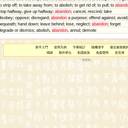
o
strip
off
;
to
take
away
from
;
to
abolish
;
to
get
rid
of
;
to
pull
;
to
aband
stop
halfway
,
give
up
halfway
;
abandon
;
cancel
,
rescind
;
take
disobey
;
oppose
;
disregard
;
abandon
a
purpose
;
offend
against
;
avoid
bequeath
;
hand
down
;
leave
behind
;
lose
,
neglect
;
abandon
;
forget
degrade
or
dismiss
;
abolish
,
abandon
,
annul
;
demote
新手入門
使用凡例
字庫統計
隨機漢字
最近被搜索
鳴謝
製作單位
私隱政策
免責聲明
意見簿
（
管理員
）