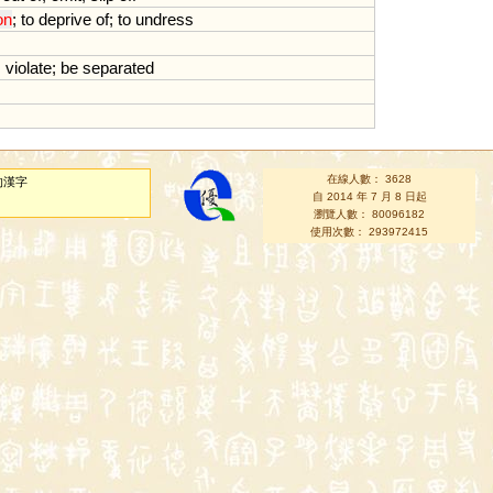
on
;
to
deprive
of
;
to
undress
;
violate
;
be
separated
在線人數： 3628
的漢字
自 2014 年 7 月 8 日起
瀏覽人數： 80096182
使用次數： 293972415