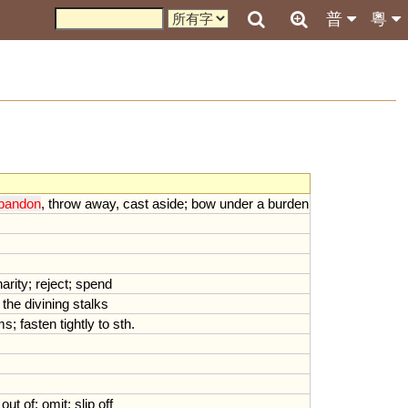
普
粵
bandon
,
throw
away
,
cast
aside
;
bow
under
a
burden
arity
;
reject
;
spend
the
divining
stalks
ms
;
fasten
tightly
to
sth
.
out
of
;
omit
;
slip
off