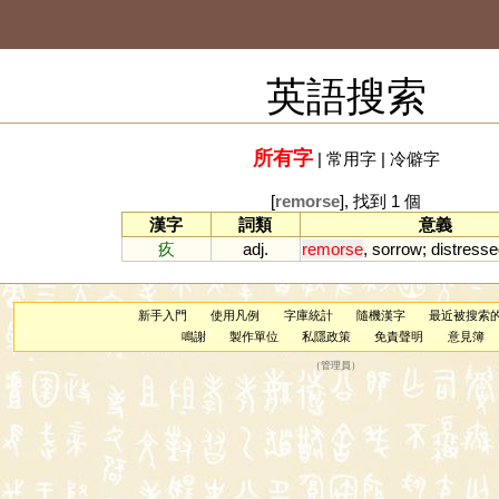
英語搜索
所有字
|
常用字
|
冷僻字
[
remorse
], 找到 1 個
漢字
詞類
意義
疚
adj.
remorse
,
sorrow
;
distresse
新手入門
使用凡例
字庫統計
隨機漢字
最近被搜索
鳴謝
製作單位
私隱政策
免責聲明
意見簿
（
管理員
）