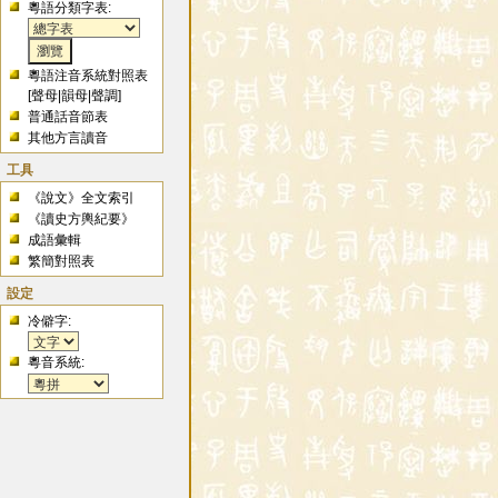
粵語分類字表:
粵語注音系統對照表
[
聲母
|
韻母
|
聲調
]
普通話音節表
其他方言讀音
工具
《說文》全文索引
《讀史方輿紀要》
成語彙輯
繁簡對照表
設定
冷僻字:
粵音系統: