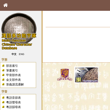
中文
ENG
字形
部首索引
筆畫索引
甲骨部件表
金文部件表
形義源流通解
字音
粵語音節表
粵語聲母表
粵語韻母表