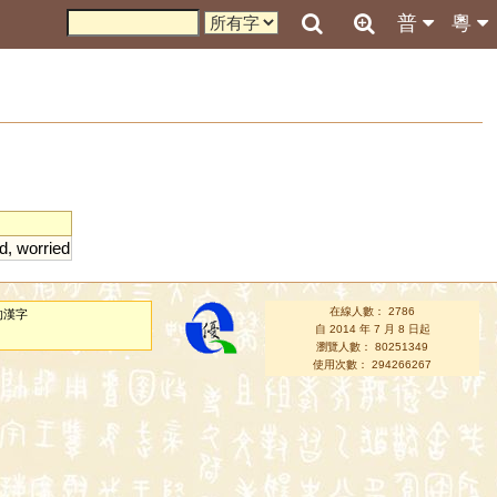
普
粵
d
,
worried
在線人數： 2786
的漢字
自 2014 年 7 月 8 日起
瀏覽人數： 80251349
使用次數： 294266267