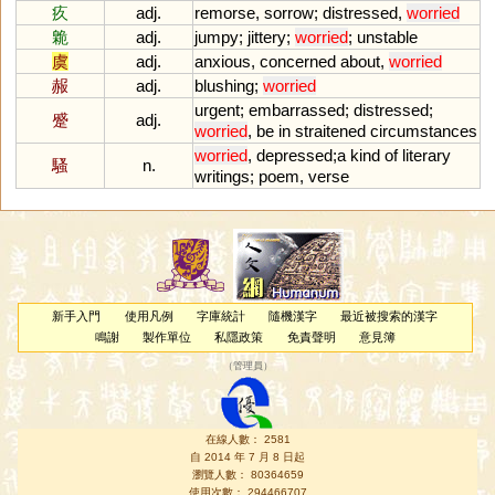
疚
adj.
remorse
,
sorrow
;
distressed
,
worried
臲
adj.
jumpy
;
jittery
;
worried
;
unstable
虞
adj.
anxious
,
concerned
about
,
worried
赧
adj.
blushing
;
worried
urgent
;
embarrassed
;
distressed
;
蹙
adj.
worried
,
be
in
straitened
circumstances
worried
,
depressed
;
a
kind
of
literary
騷
n.
writings
;
poem
,
verse
新手入門
使用凡例
字庫統計
隨機漢字
最近被搜索的漢字
鳴謝
製作單位
私隱政策
免責聲明
意見簿
（
管理員
）
在線人數： 2581
自 2014 年 7 月 8 日起
瀏覽人數： 80364659
使用次數： 294466707