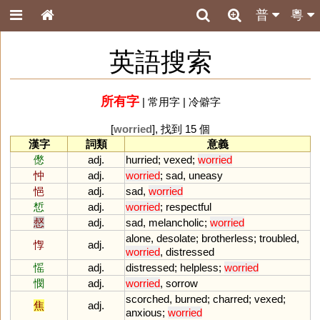
普
粵
英語搜索
所有字
|
常用字
|
冷僻字
[
worried
], 找到 15 個
漢字
詞類
意義
僽
adj.
hurried
;
vexed
;
worried
忡
adj.
worried
;
sad
,
uneasy
悒
adj.
sad
,
worried
惁
adj.
worried
;
respectful
惄
adj.
sad
,
melancholic
;
worried
alone
,
desolate
;
brotherless
;
troubled
,
惸
adj.
worried
,
distressed
愮
adj.
distressed
;
helpless
;
worried
憫
adj.
worried
,
sorrow
scorched
,
burned
;
charred
;
vexed
;
焦
adj.
anxious
;
worried