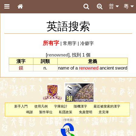
普
粵
英語搜索
所有字
|
常用字
|
冷僻字
[
renowned
], 找到 1 個
漢字
詞類
意義
鏌
n.
name
of
a
renowned
ancient
sword
新手入門
使用凡例
字庫統計
隨機漢字
最近被搜索的漢字
鳴謝
製作單位
私隱政策
免責聲明
意見簿
（
管理員
）