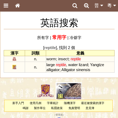
普
粵
英語搜索
常用字
所有字
|
|
冷僻字
[
reptile
], 找到 2 個
漢字
詞類
意義
蟲
n.
worm
;
insect
;
reptile
large
reptile
,
water
lizard
;
Yangtze
鼉
n.
alligator
;
Alligator
sinensis
新手入門
使用凡例
字庫統計
隨機漢字
最近被搜索的漢字
鳴謝
製作單位
私隱政策
免責聲明
意見簿
（
管理員
）